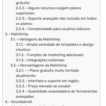
gratuito:
2.2.2.
· Alguns recursos exigem planos
superiores:
2.2.3.
· Suporte avançado não incluído em todos
os planos:
2.2.4.
· Complexidade para usuários básicos:
3.
· Mailchimp
3.1.
> Vantagens da Mailchimp
3.1.1.
· Ampla variedade de templates e design
intuitivo:
3.1.2.
· Funções de marketing adicionais:
3.1.3.
· Integrações extensas:
3.2.
> Desvantagens da Mailchimp
3.2.1.
· · Plano gratuito muito limitado
atualmente:
3.2.2.
· Interface e suporte em inglês:
3.2.3.
· Preço elevado ao escalar:
3.2.4.
· Quantidade avassaladora de ferramentas
avançadas:
4.
· Acumbamail