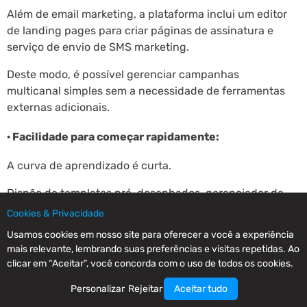
Além de email marketing, a plataforma inclui um editor
de landing pages para criar páginas de assinatura e
serviço de envio de SMS marketing.
Deste modo, é possível gerenciar campanhas
multicanal simples sem a necessidade de ferramentas
externas adicionais.
· Facilidade para começar rapidamente:
A curva de aprendizado é curta.
Dispõe de templates pré-desenhados, gerenciador de
contatos intuitivo e automações básicas pré-
Cookies & Privacidade
configuradas (como emails de boas-vindas) que são
Usamos cookies em nosso site para oferecer a você a experiência
ativadas com poucos cliques.
mais relevante, lembrando suas preferências e visitas repetidas. Ao
clicar em “Aceitar”, você concorda com o uso de todos os cookies.
É ideal para obter resultados rápidos sem
complicações técnicas.
Personalizar
Rejeitar
Aceitar tudo