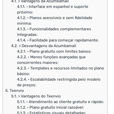
4.1.
> Vantagens da Acumbamail
4.1.1.
· Interface em espanhol e suporte
próximo:
4.1.2.
· Planos acessíveis e sem fidelidade
mínima:
4.1.3.
· Funcionalidades complementares
integradas:
4.1.4.
· Facilidade para começar rapidamente:
4.2.
> Desvantagens da Acumbamail
4.2.1.
· Plano gratuito com limites baixos:
4.2.2.
· Menos funções avançadas que
concorrentes maiores:
4.2.3.
· Templates e recursos limitados no plano
básico:
4.2.4.
· Escalabilidade restringida pelo modelo
de preços:
5.
Teenvio
5.1.
> Vantagens do Teenvio
5.1.1.
· Atendimento ao cliente gratuito e rápido:
5.1.2.
· Plano gratuito inicial razoável:
5.1.3.
· Estatísticas visuais detalhadas: