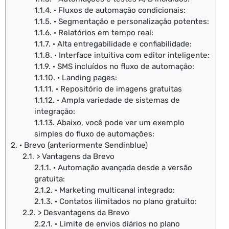
1.1.4.
· Fluxos de automação condicionais:
1.1.5.
· Segmentação e personalização potentes:
1.1.6.
· Relatórios em tempo real:
1.1.7.
· Alta entregabilidade e confiabilidade:
1.1.8.
· Interface intuitiva com editor inteligente:
1.1.9.
· SMS incluídos no fluxo de automação:
1.1.10.
· Landing pages:
1.1.11.
· Repositório de imagens gratuitas
1.1.12.
· Ampla variedade de sistemas de
integração:
1.1.13.
Abaixo, você pode ver um exemplo
simples do fluxo de automações:
2.
· Brevo (anteriormente Sendinblue)
2.1.
> Vantagens da Brevo
2.1.1.
· Automação avançada desde a versão
gratuita:
2.1.2.
· Marketing multicanal integrado:
2.1.3.
· Contatos ilimitados no plano gratuito:
2.2.
> Desvantagens da Brevo
2.2.1.
· Limite de envios diários no plano