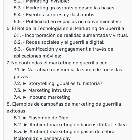
5.2.
· Marketing invisible:
5.3.
· Marketing grassroots o desde las bases:
5.4.
· Eventos sorpresa y flash mobs:
5.5.
· Publicidad en espacios no convencionales:
6.
El Rol de la Tecnología en el Marketing de Guerrilla
6.1.
· Incorporación de realidad aumentada y virtual:
6.2.
· Redes sociales y el guerrilla digital:
6.3.
· Gamificación y engagement a través de
aplicaciones móviles:
7.
No confundas el marketing de guerrilla con …
7.1.
► Narrativa transmedia: la suma de todas las
piezas
7.2.
► Storytelling: ¿Cuál es tu historia?
7.3.
► Marketing intrusivo
7.4.
► Inbound marketing
8.
Ejemplos de campañas de marketing de guerrilla
exitosas
8.1.
► Flashmob de Glee
8.2.
► Ambient marketing en bancos: KitKat e Ikea
8.3.
► Ambient marketing en pasos de cebra:
McDonald’s y bandera gay