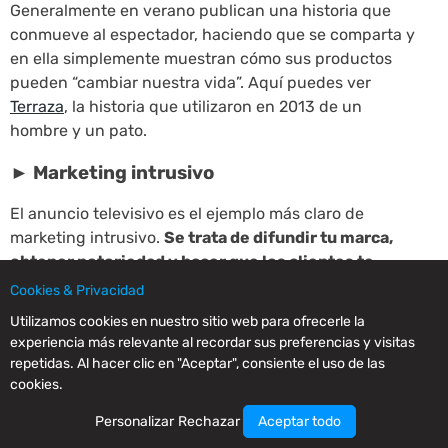
Generalmente en verano publican una historia que
conmueve al espectador, haciendo que se comparta y
en ella simplemente muestran cómo sus productos
pueden “cambiar nuestra vida”. Aquí puedes ver
Terraza
, la historia que utilizaron en 2013 de un
hombre y un pato.
► Marketing intrusivo
El anuncio televisivo es el ejemplo más claro de
marketing intrusivo.
Se trata de difundir tu marca,
obtener notoriedad y hacer que los clientes te
escuchen
. No segmenta la audiencia, sino que
nos
Cookies & Privacidad
dirigimos a públicos masivos
en busca de grandes
Utilizamos cookies en nuestro sitio web para ofrecerle la
cantidades de ventas.
experiencia más relevante al recordar sus preferencias y visitas
repetidas. Al hacer clic en "Aceptar", consiente el uso de las
Más allá, también se considera marketing intrusivo a
cookies.
los anuncios en periódicos y revistas, los
banners de
publicidad
en la web, la publicidad en eventos
Personalizar
Rechazar
Aceptar todo
presenciales, las notas de prensa, los folletos de