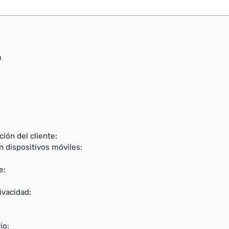
m
ción del cliente:
n dispositivos móviles:
e:
ivacidad:
io: