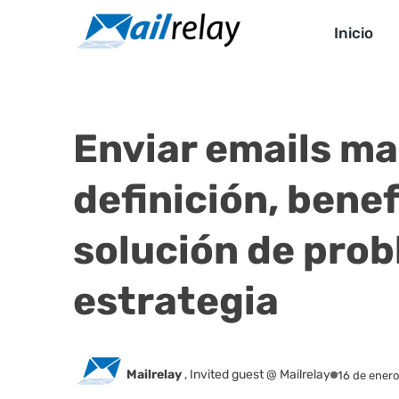
Ir
al
Inicio
contenido
Enviar emails ma
definición, benef
solución de prob
estrategia
Mailrelay
,
Invited guest @ Mailrelay
16 de ener