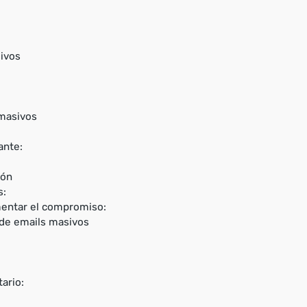
ivos
 masivos
ante:
ión
s:
mentar el compromiso:
 de emails masivos
ario: