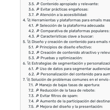
3.5.
🔎 Contenido apropiado y relevante:
3.6.
🔎 Evitar prácticas engañosas:
3.7.
🔎 Atención a la accesibilidad:
4.
🚀 Herramientas y plataformas para emails mas
4.1.
🔎 Selección de la plataforma adecuada:
4.2.
🔎 Comparativa de plataformas populares:
4.3.
🔎 Características clave a buscar:
5.
🚀 Diseño y creación de contenido para emails
5.1.
🔎 Principios de diseño efectivo:
5.2.
🔎 Creación de contenido atractivo y relev
5.3.
🔎 Pruebas y optimización:
6.
🚀 Estrategias de segmentación y personalizac
6.1.
🔎 Uso de datos para segmentar audiencia
6.2.
🔎 Personalización del contenido para au
7.
🚀 Solución de problemas comunes en el envío
7.1.
🔎 Manejo de bajas tasas de apertura:
7.2.
🔎 Reducción de la tasa de rebote:
7.3.
🔎 Evitar filtros de spam:
7.4.
🔎 Aumento de la participación del destinat
7.5.
🔎 Mejora del diseño y la presentación: