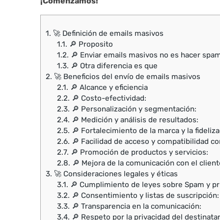
¡Comenzamos!
1.
🚀 Definición de emails masivos
1.1.
🔎 Proposito
1.2.
🔎 Enviar emails masivos no es hacer spa
1.3.
🔎 Otra diferencia es que
2.
🚀 Beneficios del envío de emails masivos
2.1.
🔎 Alcance y eficiencia
2.2.
🔎 Costo-efectividad:
2.3.
🔎 Personalización y segmentación:
2.4.
🔎 Medición y análisis de resultados:
2.5.
🔎 Fortalecimiento de la marca y la fideliza
2.6.
🔎 Facilidad de acceso y compatibilidad co
2.7.
🔎 Promoción de productos y servicios:
2.8.
🔎 Mejora de la comunicación con el client
3.
🚀 Consideraciones legales y éticas
3.1.
🔎 Cumplimiento de leyes sobre Spam y pr
3.2.
🔎 Consentimiento y listas de suscripción:
3.3.
🔎 Transparencia en la comunicación:
3.4.
🔎 Respeto por la privacidad del destinatar