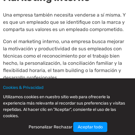
Una empresa también necesita venderse a sí misma. Y
es que un empleado que se identifique con la marca y
comparta sus valores es un empleado comprometido.
Con el marketing interno, una empresa busca mejorar
la motivación y productividad de sus empleados con
técnicas como el reconocimiento por el trabajo bien
hecho, la personalización, la conciliación familiar y la
flexibilidad horaria, el team building o la formación y
desarrollo profesionales.
Cookies & Privacidad
Employer branding
Utilizamos cookies en nuestro sitio web para ofrecerle la
experiencia más relevante al recordar sus preferencias y visitas
marketing
repetidas. Al hacer clic en "Aceptar", consiente el uso de las
cookies.
Atraer y retener talento es uno de los grandes retos de
Personalizar
Rechazar
Aceptar todo
las empresas. Y es ahí donde opera el employer