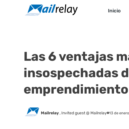
Ir
al
Inicio
contenido
Las 6 ventajas m
insospechadas d
emprendimiento 
Mailrelay
,
Invited guest @ Mailrelay
13 de ener