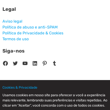
Legal
Aviso legal
Política de abuso e anti-SPAM
Política de Privacidade & Cookies
Termos de uso
Siga-nos
Facebook
Twitter
Youtube
LinkedIn
Pinterest
Tumblr
Cookies & Privacidade
© 2025 CPC SERVICIOS INFORMATICOS SL - C/ Nardo, 12 28250 - Torrelodones -
Madrid - Spain Commercial Registry of Madrid. Volume 19.999. Book 0. Page 182.
Usamos cookies em nosso site para oferecer a você a experiência
NIF/VAT: ESB83964601. VAT not included.
mais relevante, lembrando suas preferências e visitas repetidas. Ao
clicar em “Aceitar”, você concorda com o uso de todos os cookies.